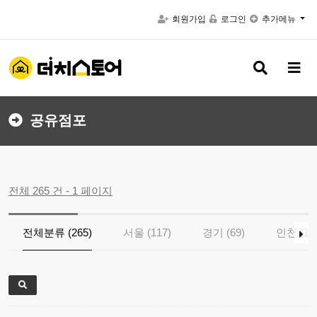
회원가입
로그인
추가메뉴
검
메
색
뉴
버
버
튼
튼
공유점포
전체 265 건 - 1 페이지
전체분류 (265)
서울 (117)
경기 (69)
인천 (18