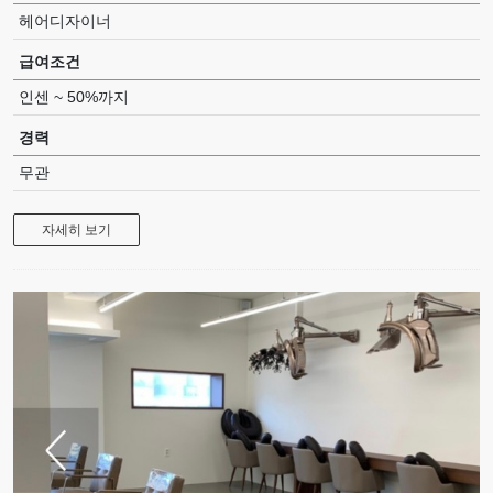
헤어디자이너
급여조건
인센 ~ 50%까지
경력
무관
자세히 보기