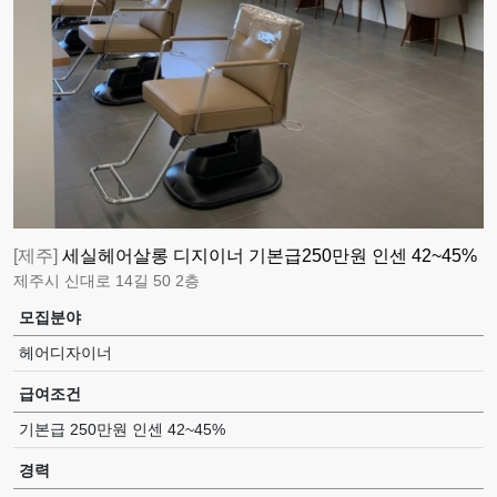
[제주]
세실헤어살롱 디지이너 기본급250만원 인센 42~45%
제주시 신대로 14길 50 2층
모집분야
헤어디자이너
급여조건
기본급 250만원 인센 42~45%
경력