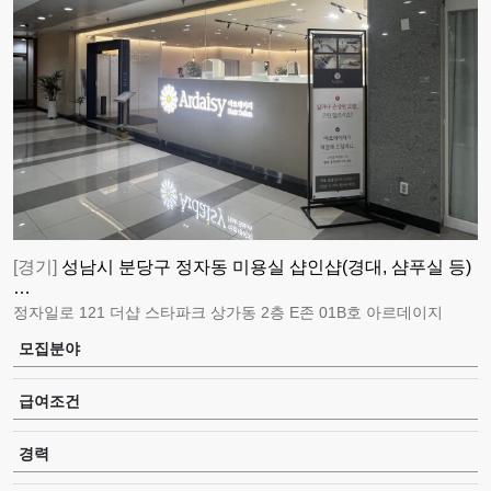
[경기]
성남시 분당구 정자동 미용실 샵인샵(경대, 샴푸실 등)
…
정자일로 121 더샵 스타파크 상가동 2층 E존 01B호 아르데이지
모집분야
급여조건
경력