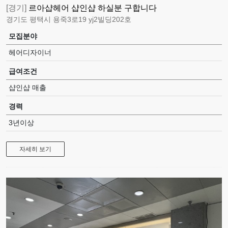
[경기]
르아샵헤어 샵인샵 하실분 구합니다
경기도 평택시 용죽3로19 yj2빌딩202호
모집분야
헤어디자이너
급여조건
샵인샵 매출
경력
3년이상
자세히 보기