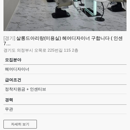
[경기]
살롱드아리랑(미용실) 헤어디자이너 구합니다 ( 인센
7…
경기도 의정부시 오목로 225번길 115 2층
모집분야
헤어디자이너
급여조건
정착지원금 + 인센티브
경력
무관
자세히 보기