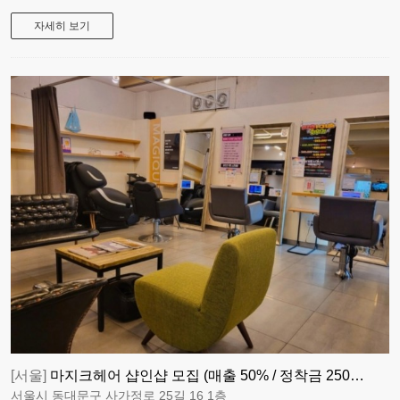
자세히 보기
[서울]
마지크헤어 샵인샵 모집 (매출 50% / 정착금 250…
서울시 동대문구 사가정로 25길 16 1층