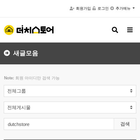
회원가입
로그인
추가메뉴
검
메
색
뉴
버
버
튼
튼
새글모음
Note:
회원 아이디만 검색 가능
검색